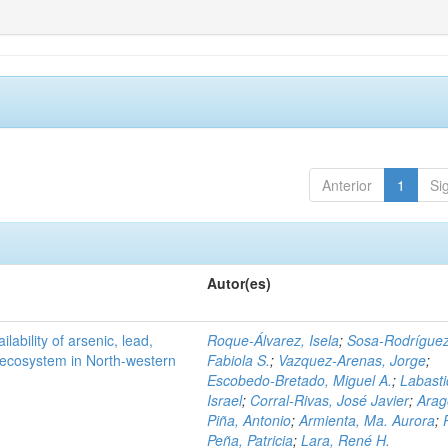
Anterior
1
Si
Autor(es)
ilability of arsenic, lead,
Roque-Álvarez, Isela
;
Sosa-Rodríguez
t ecosystem in North-western
Fabiola S.
;
Vazquez-Arenas, Jorge
;
Escobedo-Bretado, Miguel A.
;
Labasti
Israel
;
Corral-Rivas, José Javier
;
Arag
Piña, Antonio
;
Armienta, Ma. Aurora
;
Peña, Patricia
;
Lara, René H.