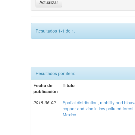
Resultados 1-1 de 1.
Resultados por ítem:
Fecha de
Título
publicación
2018-06-02
Spatial distribution, mobility and bioava
copper and zinc in low polluted fores
Mexico