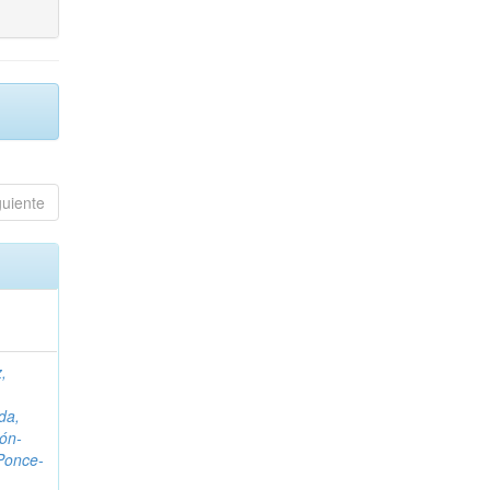
guiente
,
da,
ón-
Ponce-