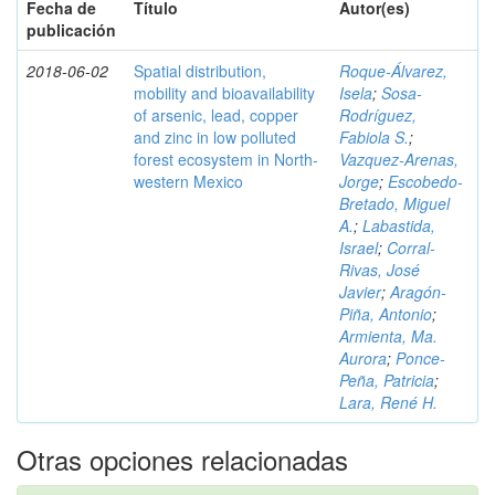
Fecha de
Título
Autor(es)
publicación
2018-06-02
Spatial distribution,
Roque-Álvarez,
mobility and bioavailability
Isela
;
Sosa-
of arsenic, lead, copper
Rodríguez,
and zinc in low polluted
Fabiola S.
;
forest ecosystem in North-
Vazquez-Arenas,
western Mexico
Jorge
;
Escobedo-
Bretado, Miguel
A.
;
Labastida,
Israel
;
Corral-
Rivas, José
Javier
;
Aragón-
Piña, Antonio
;
Armienta, Ma.
Aurora
;
Ponce-
Peña, Patricia
;
Lara, René H.
Otras opciones relacionadas