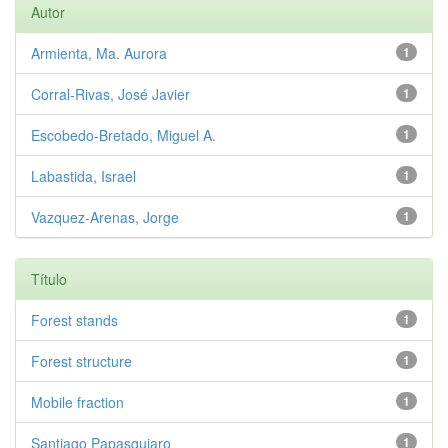
Autor
Armienta, Ma. Aurora
1
Corral-Rivas, José Javier
1
Escobedo-Bretado, Miguel A.
1
Labastida, Israel
1
Vazquez-Arenas, Jorge
1
Título
Forest stands
1
Forest structure
1
Mobile fraction
1
Santiago Papasquiaro
1