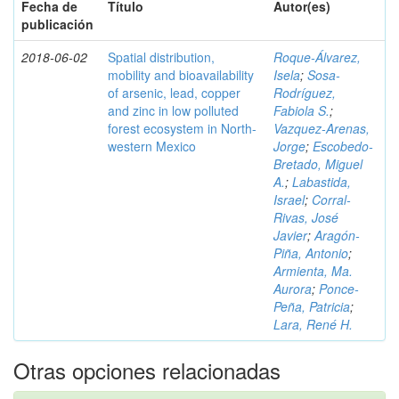
Fecha de
Título
Autor(es)
publicación
2018-06-02
Spatial distribution,
Roque-Álvarez,
mobility and bioavailability
Isela
;
Sosa-
of arsenic, lead, copper
Rodríguez,
and zinc in low polluted
Fabiola S.
;
forest ecosystem in North-
Vazquez-Arenas,
western Mexico
Jorge
;
Escobedo-
Bretado, Miguel
A.
;
Labastida,
Israel
;
Corral-
Rivas, José
Javier
;
Aragón-
Piña, Antonio
;
Armienta, Ma.
Aurora
;
Ponce-
Peña, Patricia
;
Lara, René H.
Otras opciones relacionadas