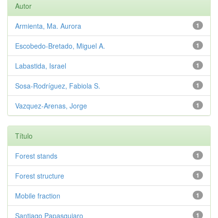
Autor
Armienta, Ma. Aurora
1
Escobedo-Bretado, Miguel A.
1
Labastida, Israel
1
Sosa-Rodríguez, Fabiola S.
1
Vazquez-Arenas, Jorge
1
Título
Forest stands
1
Forest structure
1
Mobile fraction
1
Santiago Papasquiaro
1