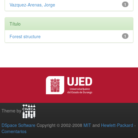
Vazquez-Arenas, Jorge
1
Título
Forest structure
1
Theme by
DSpace Software
Copyright © 2002-2008
MIT
and
Hewlett-Packard
-
Comentarios