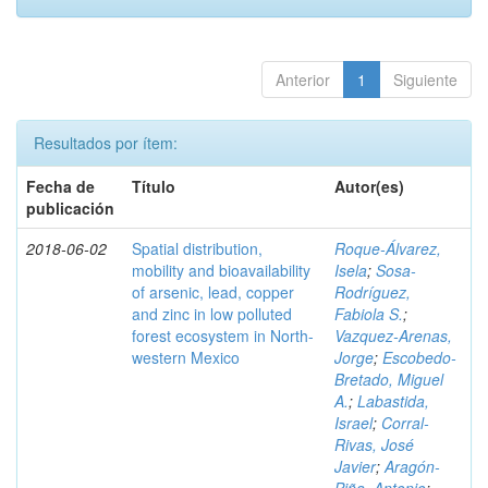
Anterior
1
Siguiente
Resultados por ítem:
Fecha de
Título
Autor(es)
publicación
2018-06-02
Spatial distribution,
Roque-Álvarez,
mobility and bioavailability
Isela
;
Sosa-
of arsenic, lead, copper
Rodríguez,
and zinc in low polluted
Fabiola S.
;
forest ecosystem in North-
Vazquez-Arenas,
western Mexico
Jorge
;
Escobedo-
Bretado, Miguel
A.
;
Labastida,
Israel
;
Corral-
Rivas, José
Javier
;
Aragón-