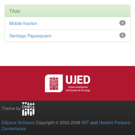
Título
Mobile fraction
1
Santiago Papasquiaro
1
Theme by
DSpace Software
Copyright © 2002-2008
MIT
and
Hewlett-Packard
-
Comentarios