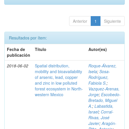
Anterior
1
Siguiente
Resultados por ítem:
Fecha de
Título
Autor(es)
publicación
2018-06-02
Spatial distribution,
Roque-Álvarez,
mobility and bioavailability
Isela
;
Sosa-
of arsenic, lead, copper
Rodríguez,
and zinc in low polluted
Fabiola S.
;
forest ecosystem in North-
Vazquez-Arenas,
western Mexico
Jorge
;
Escobedo-
Bretado, Miguel
A.
;
Labastida,
Israel
;
Corral-
Rivas, José
Javier
;
Aragón-