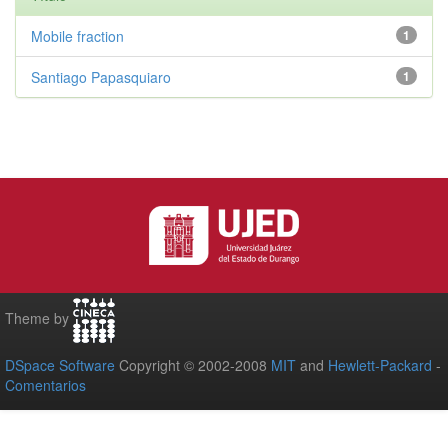
Mobile fraction
1
Santiago Papasquiaro
1
Theme by
DSpace Software
Copyright © 2002-2008
MIT
and
Hewlett-Packard
-
Comentarios