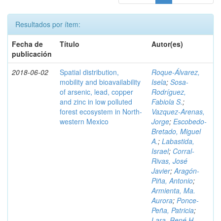
Resultados por ítem:
Fecha de
Título
Autor(es)
publicación
2018-06-02
Spatial distribution,
Roque-Álvarez,
mobility and bioavailability
Isela
;
Sosa-
of arsenic, lead, copper
Rodríguez,
and zinc in low polluted
Fabiola S.
;
forest ecosystem in North-
Vazquez-Arenas,
western Mexico
Jorge
;
Escobedo-
Bretado, Miguel
A.
;
Labastida,
Israel
;
Corral-
Rivas, José
Javier
;
Aragón-
Piña, Antonio
;
Armienta, Ma.
Aurora
;
Ponce-
Peña, Patricia
;
Lara, René H.