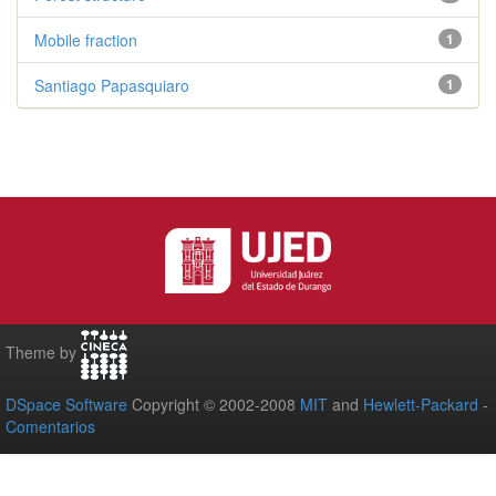
Mobile fraction
1
Santiago Papasquiaro
1
Theme by
DSpace Software
Copyright © 2002-2008
MIT
and
Hewlett-Packard
-
Comentarios