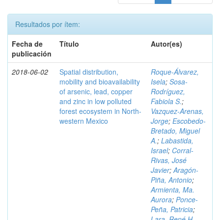
Resultados por ítem:
Fecha de
Título
Autor(es)
publicación
2018-06-02
Spatial distribution,
Roque-Álvarez,
mobility and bioavailability
Isela
;
Sosa-
of arsenic, lead, copper
Rodríguez,
and zinc in low polluted
Fabiola S.
;
forest ecosystem in North-
Vazquez-Arenas,
western Mexico
Jorge
;
Escobedo-
Bretado, Miguel
A.
;
Labastida,
Israel
;
Corral-
Rivas, José
Javier
;
Aragón-
Piña, Antonio
;
Armienta, Ma.
Aurora
;
Ponce-
Peña, Patricia
;
Lara, René H.