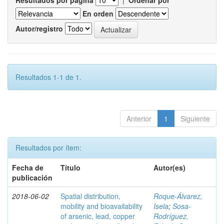
Resultados por página
|
Ordenar por
En orden
Autor/registro
Resultados 1-1 de 1.
Anterior
1
Siguiente
Resultados por ítem:
Fecha de
Título
Autor(es)
publicación
2018-06-02
Spatial distribution,
Roque-Álvarez,
mobility and bioavailability
Isela
;
Sosa-
of arsenic, lead, copper
Rodríguez,