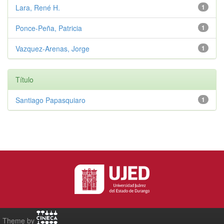
Lara, René H.
1
Ponce-Peña, Patricia
1
Vazquez-Arenas, Jorge
1
Título
Santiago Papasquiaro
1
Theme by