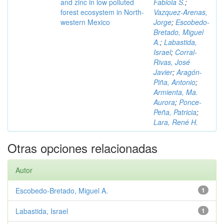
and zinc in low polluted
Fabiola S.
;
forest ecosystem in North-
Vazquez-Arenas,
western Mexico
Jorge
;
Escobedo-
Bretado, Miguel
A.
;
Labastida,
Israel
;
Corral-
Rivas, José
Javier
;
Aragón-
Piña, Antonio
;
Armienta, Ma.
Aurora
;
Ponce-
Peña, Patricia
;
Lara, René H.
Otras opciones relacionadas
Autor
Escobedo-Bretado, Miguel A.
1
Labastida, Israel
1