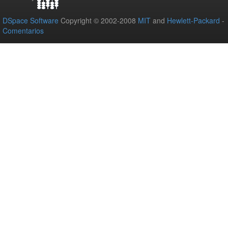
DSpace Software
Copyright © 2002-2008
MIT
and
Hewlett-Packard
-
Comentarios