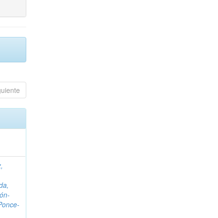
guiente
,
da,
ón-
Ponce-