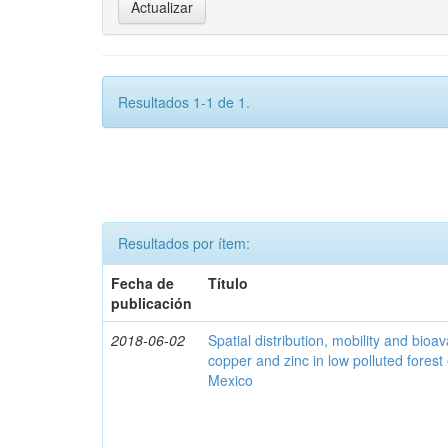
Resultados 1-1 de 1.
Resultados por ítem:
Fecha de
Título
publicación
2018-06-02
Spatial distribution, mobility and bioava
copper and zinc in low polluted fores
Mexico