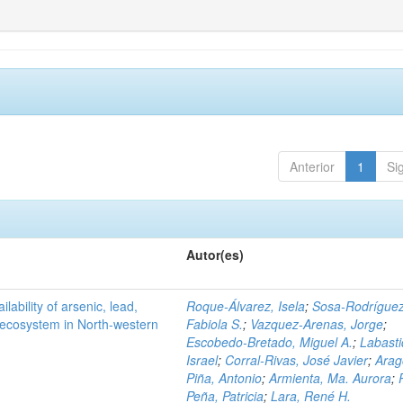
Anterior
1
Si
Autor(es)
ilability of arsenic, lead,
Roque-Álvarez, Isela
;
Sosa-Rodríguez
t ecosystem in North-western
Fabiola S.
;
Vazquez-Arenas, Jorge
;
Escobedo-Bretado, Miguel A.
;
Labasti
Israel
;
Corral-Rivas, José Javier
;
Arag
Piña, Antonio
;
Armienta, Ma. Aurora
;
Peña, Patricia
;
Lara, René H.