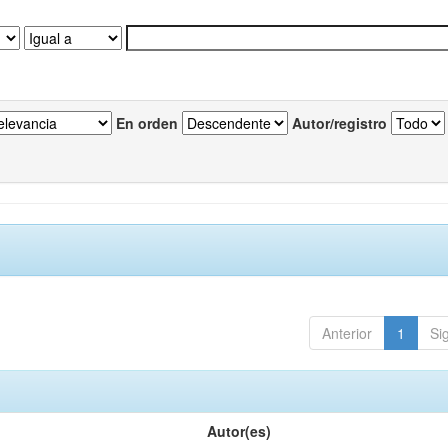
En orden
Autor/registro
Anterior
1
Si
Autor(es)