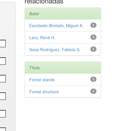
relacionadas
Autor
Escobedo-Bretado, Miguel A.
1
Lara, René H.
1
Sosa-Rodríguez, Fabiola S.
1
Título
Forest stands
1
Forest structure
1