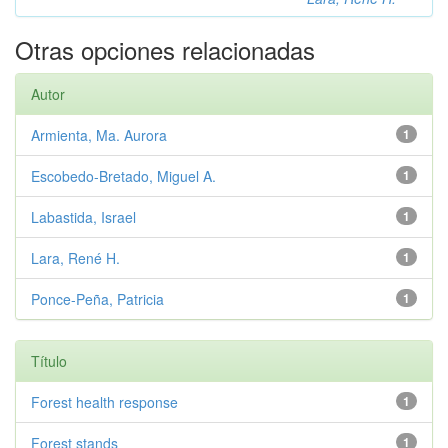
Otras opciones relacionadas
Autor
Armienta, Ma. Aurora
1
Escobedo-Bretado, Miguel A.
1
Labastida, Israel
1
Lara, René H.
1
Ponce-Peña, Patricia
1
Título
Forest health response
1
Forest stands
1