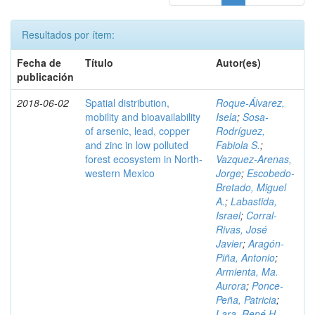
Resultados por ítem:
Fecha de
Título
Autor(es)
publicación
2018-06-02
Spatial distribution,
Roque-Álvarez,
mobility and bioavailability
Isela
;
Sosa-
of arsenic, lead, copper
Rodríguez,
and zinc in low polluted
Fabiola S.
;
forest ecosystem in North-
Vazquez-Arenas,
western Mexico
Jorge
;
Escobedo-
Bretado, Miguel
A.
;
Labastida,
Israel
;
Corral-
Rivas, José
Javier
;
Aragón-
Piña, Antonio
;
Armienta, Ma.
Aurora
;
Ponce-
Peña, Patricia
;
Lara, René H.