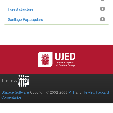
Forest structure
1
Santiago Papasquiaro
1
Theme by
DSpace Software
Copyright © 2002-2008
MIT
and
Hewlett-Packard
-
Comentarios