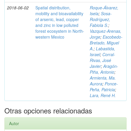
2018-06-02
Spatial distribution,
Roque-Álvarez,
mobility and bioavailability
Isela
;
Sosa-
of arsenic, lead, copper
Rodríguez,
and zinc in low polluted
Fabiola S.
;
forest ecosystem in North-
Vazquez-Arenas,
western Mexico
Jorge
;
Escobedo-
Bretado, Miguel
A.
;
Labastida,
Israel
;
Corral-
Rivas, José
Javier
;
Aragón-
Piña, Antonio
;
Armienta, Ma.
Aurora
;
Ponce-
Peña, Patricia
;
Lara, René H.
Otras opciones relacionadas
Autor