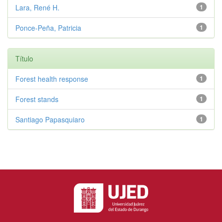
Lara, René H.
1
Ponce-Peña, Patricia
1
Título
Forest health response
1
Forest stands
1
Santiago Papasquiaro
1