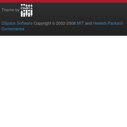
Theme by
DSpace Software
Copyright © 2002-2008
MIT
and
Hewlett-Packard
-
Comentarios