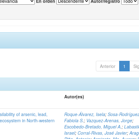
En orden
Autor/registro
Anterior
1
Si
Autor(es)
ilability of arsenic, lead,
Roque-Álvarez, Isela
;
Sosa-Rodríguez
t ecosystem in North-western
Fabiola S.
;
Vazquez-Arenas, Jorge
;
Escobedo-Bretado, Miguel A.
;
Labasti
Israel
;
Corral-Rivas, José Javier
;
Arag