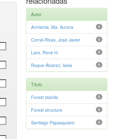
relacionadas
Autor
Armienta, Ma. Aurora
1
Corral-Rivas, José Javier
1
Lara, René H.
1
Roque-Álvarez, Isela
1
Título
Forest stands
1
Forest structure
1
Santiago Papasquiaro
1