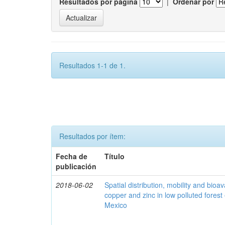
Resultados por página
|
Ordenar por
Resultados 1-1 de 1.
Resultados por ítem:
Fecha de
Título
publicación
2018-06-02
Spatial distribution, mobility and bioava
copper and zinc in low polluted fores
Mexico