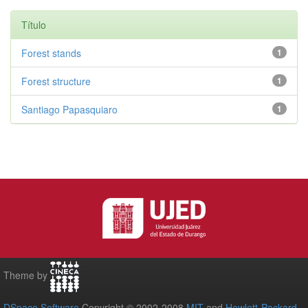
Título
Forest stands
1
Forest structure
1
Santiago Papasquiaro
1
Theme by
DSpace Software
Copyright © 2002-2008
MIT
and
Hewlett-Packard
-