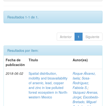
Resultados 1-1 de 1.
Anterior
1
Siguiente
Resultados por ítem:
Fecha de
Título
Autor(es)
publicación
2018-06-02
Spatial distribution,
Roque-Álvarez,
mobility and bioavailability
Isela
;
Sosa-
of arsenic, lead, copper
Rodríguez,
and zinc in low polluted
Fabiola S.
;
forest ecosystem in North-
Vazquez-Arenas,
western Mexico
Jorge
;
Escobedo-
Bretado, Miguel