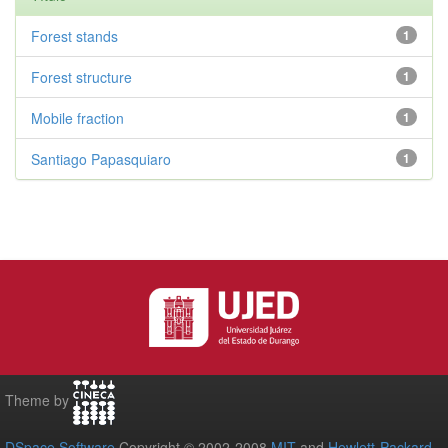
Forest stands
1
Forest structure
1
Mobile fraction
1
Santiago Papasquiaro
1
Theme by
DSpace Software
Copyright © 2002-2008
MIT
and
Hewlett-Packard
-