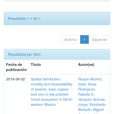
Resultados 1-1 de 1.
Anterior
1
Siguiente
Resultados por ítem:
Fecha de
Título
Autor(es)
publicación
2018-06-02
Spatial distribution,
Roque-Álvarez,
mobility and bioavailability
Isela
;
Sosa-
of arsenic, lead, copper
Rodríguez,
and zinc in low polluted
Fabiola S.
;
forest ecosystem in North-
Vazquez-Arenas,
western Mexico
Jorge
;
Escobedo-
Bretado, Miguel