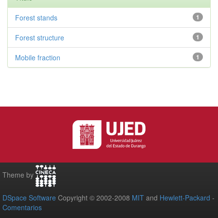
Forest stands
1
Forest structure
1
Mobile fraction
1
Theme by
DSpace Software
Copyright © 2002-2008
MIT
and
Hewlett-Packard
-
Comentarios