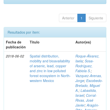
Anterior
1
Siguiente
Resultados por ítem:
Fecha de
Título
Autor(es)
publicación
2018-06-02
Spatial distribution,
Roque-Álvarez,
mobility and bioavailability
Isela
;
Sosa-
of arsenic, lead, copper
Rodríguez,
and zinc in low polluted
Fabiola S.
;
forest ecosystem in North-
Vazquez-Arenas,
western Mexico
Jorge
;
Escobedo-
Bretado, Miguel
A.
;
Labastida,
Israel
;
Corral-
Rivas, José
Javier
;
Aragón-