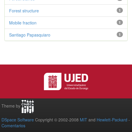
Forest structure
1
Mobile fraction
1
Santiago Papasquiaro
1
Theme by
DSpace Software
Copyright © 2002-2008
MIT
and
Hewlett-Packard
-
Comentarios