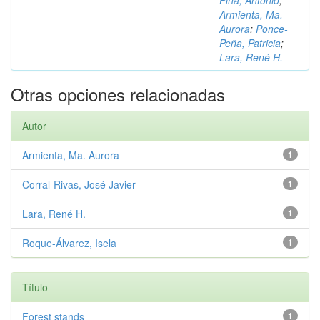
Piña, Antonio
;
Armienta, Ma.
Aurora
;
Ponce-
Peña, Patricia
;
Lara, René H.
Otras opciones relacionadas
Autor
Armienta, Ma. Aurora
1
Corral-Rivas, José Javier
1
Lara, René H.
1
Roque-Álvarez, Isela
1
Título
Forest stands
1