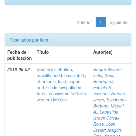
Anterior
1
Siguiente
Resultados por ítem:
Fecha de
Título
Autor(es)
publicación
2018-06-02
Spatial distribution,
Roque-Álvarez,
mobility and bioavailability
Isela
;
Sosa-
of arsenic, lead, copper
Rodríguez,
and zinc in low polluted
Fabiola S.
;
forest ecosystem in North-
Vazquez-Arenas,
western Mexico
Jorge
;
Escobedo-
Bretado, Miguel
A.
;
Labastida,
Israel
;
Corral-
Rivas, José
Javier
;
Aragón-