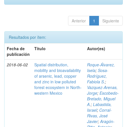
Anterior
1
Siguiente
Resultados por ítem:
Fecha de
Título
Autor(es)
publicación
2018-06-02
Spatial distribution,
Roque-Álvarez,
mobility and bioavailability
Isela
;
Sosa-
of arsenic, lead, copper
Rodríguez,
and zinc in low polluted
Fabiola S.
;
forest ecosystem in North-
Vazquez-Arenas,
western Mexico
Jorge
;
Escobedo-
Bretado, Miguel
A.
;
Labastida,
Israel
;
Corral-
Rivas, José
Javier
;
Aragón-