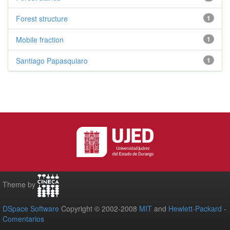
Forest structure
1
Mobile fraction
1
Santiago Papasquiaro
1
Theme by
DSpace Software
Copyright © 2002-2008
MIT
and
Hewlett-Packard
-
Comentarios