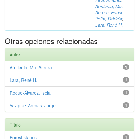
Piña, Antonio
;
Armienta, Ma.
Aurora
;
Ponce-
Peña, Patricia
;
Lara, René H.
Otras opciones relacionadas
Autor
Armienta, Ma. Aurora
1
Lara, René H.
1
Roque-Álvarez, Isela
1
Vazquez-Arenas, Jorge
1
Título
Forest stands
1