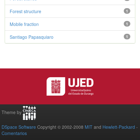
Forest structure
1
Mobile fraction
1
Santiago Papasquiaro
1
Theme by
DSpace Software
Copyright © 2002-2008
MIT
and
Hewlett-Packard
-
Comentarios