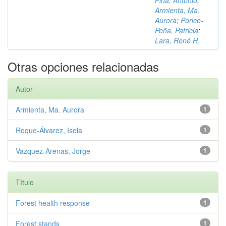
Piña, Antonio
;
Armienta, Ma.
Aurora
;
Ponce-
Peña, Patricia
;
Lara, René H.
Otras opciones relacionadas
Autor
Armienta, Ma. Aurora
1
Roque-Álvarez, Isela
1
Vazquez-Arenas, Jorge
1
Título
Forest health response
1
Forest stands
1