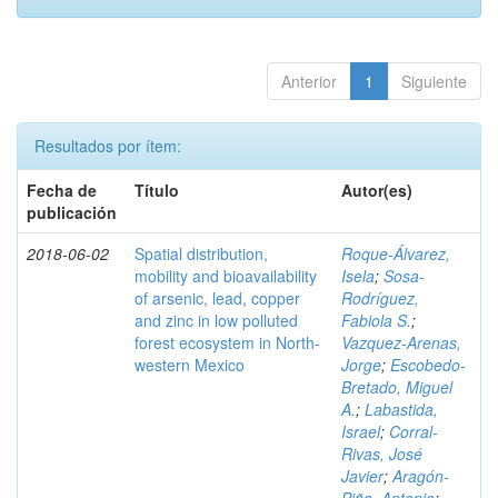
Anterior
1
Siguiente
Resultados por ítem:
Fecha de
Título
Autor(es)
publicación
2018-06-02
Spatial distribution,
Roque-Álvarez,
mobility and bioavailability
Isela
;
Sosa-
of arsenic, lead, copper
Rodríguez,
and zinc in low polluted
Fabiola S.
;
forest ecosystem in North-
Vazquez-Arenas,
western Mexico
Jorge
;
Escobedo-
Bretado, Miguel
A.
;
Labastida,
Israel
;
Corral-
Rivas, José
Javier
;
Aragón-