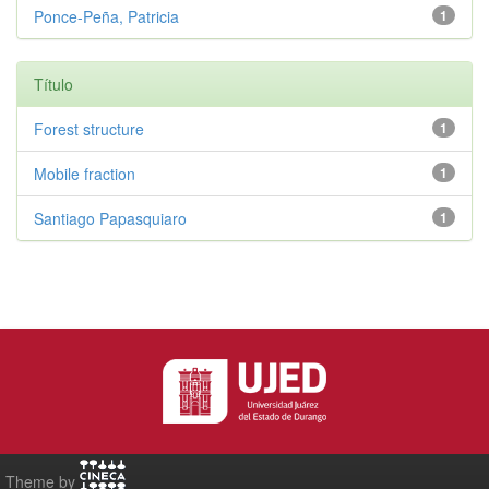
Ponce-Peña, Patricia
1
Título
Forest structure
1
Mobile fraction
1
Santiago Papasquiaro
1
Theme by