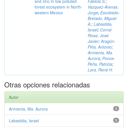
and zinc in low polluted
Fabiola S.
;
forest ecosystem in North-
Vazquez-Arenas,
western Mexico
Jorge
;
Escobedo-
Bretado, Miguel
A.
;
Labastida,
Israel
;
Corral-
Rivas, José
Javier
;
Aragón-
Piña, Antonio
;
Armienta, Ma.
Aurora
;
Ponce-
Peña, Patricia
;
Lara, René H.
Otras opciones relacionadas
Autor
Armienta, Ma. Aurora
1
Labastida, Israel
1