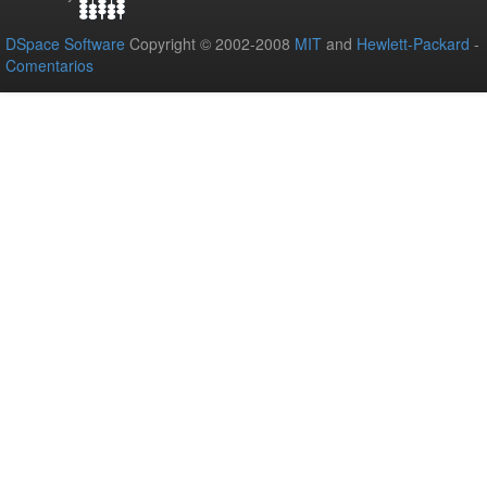
DSpace Software
Copyright © 2002-2008
MIT
and
Hewlett-Packard
-
Comentarios