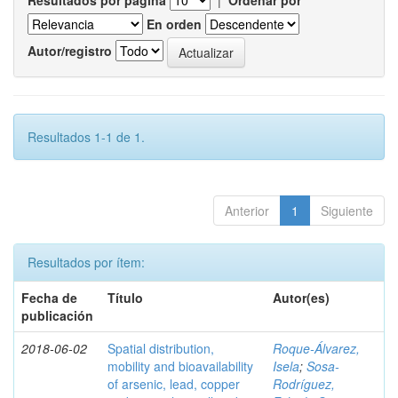
Resultados por página
|
Ordenar por
En orden
Autor/registro
Resultados 1-1 de 1.
Anterior
1
Siguiente
Resultados por ítem:
Fecha de
Título
Autor(es)
publicación
2018-06-02
Spatial distribution,
Roque-Álvarez,
mobility and bioavailability
Isela
;
Sosa-
of arsenic, lead, copper
Rodríguez,