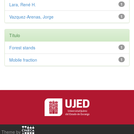
Lara, René H.
1
Vazquez-Arenas, Jorge
1
Título
Forest stands
1
Mobile fraction
1
Theme by