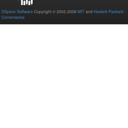
DSpace Software
Copyright © 2002-2008
MIT
and
Hewlett-Packard
-
Comentarios