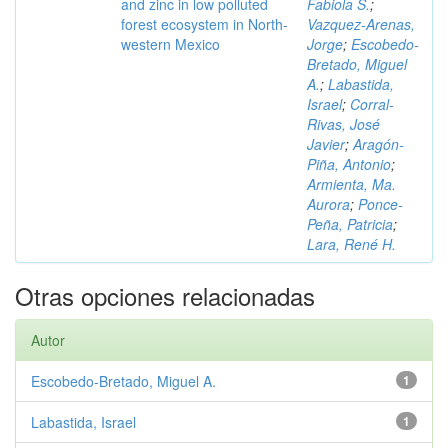
and zinc in low polluted
Fabiola S.
;
forest ecosystem in North-
Vazquez-Arenas,
western Mexico
Jorge
;
Escobedo-
Bretado, Miguel
A.
;
Labastida,
Israel
;
Corral-
Rivas, José
Javier
;
Aragón-
Piña, Antonio
;
Armienta, Ma.
Aurora
;
Ponce-
Peña, Patricia
;
Lara, René H.
Otras opciones relacionadas
Autor
Escobedo-Bretado, Miguel A.
1
Labastida, Israel
1