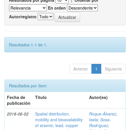
Resultados por página
|
Ordenar por
En orden
Autor/registro
Resultados 1-1 de 1.
Anterior
1
Siguiente
Resultados por ítem:
Fecha de
Título
Autor(es)
publicación
2018-06-02
Spatial distribution,
Roque-Álvarez,
mobility and bioavailability
Isela
;
Sosa-
of arsenic, lead, copper
Rodríguez,