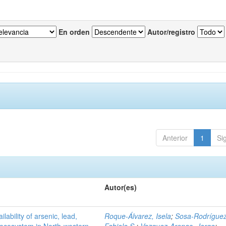
En orden
Autor/registro
Anterior
1
Si
Autor(es)
ilability of arsenic, lead,
Roque-Álvarez, Isela
;
Sosa-Rodríguez