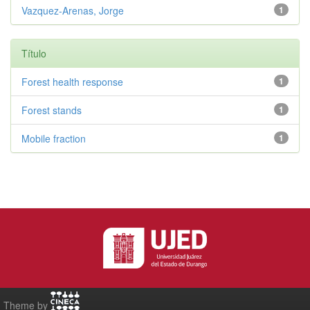
Vazquez-Arenas, Jorge
1
Título
Forest health response
1
Forest stands
1
Mobile fraction
1
Theme by