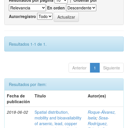
Resultados por página
|
Ordenar por
En orden
Autor/registro
Resultados 1-1 de 1.
Anterior
1
Siguiente
Resultados por ítem:
Fecha de
Título
Autor(es)
publicación
2018-06-02
Spatial distribution,
Roque-Álvarez,
mobility and bioavailability
Isela
;
Sosa-
of arsenic, lead, copper
Rodríguez,