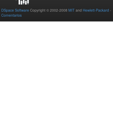
DSpace Software
Copyright © 2002-2008
MIT
and
Hewlett-Packard
-
Comentarios