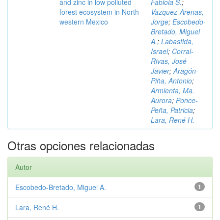
and zinc in low polluted
Fabiola S.
;
forest ecosystem in North-
Vazquez-Arenas,
western Mexico
Jorge
;
Escobedo-
Bretado, Miguel
A.
;
Labastida,
Israel
;
Corral-
Rivas, José
Javier
;
Aragón-
Piña, Antonio
;
Armienta, Ma.
Aurora
;
Ponce-
Peña, Patricia
;
Lara, René H.
Otras opciones relacionadas
Autor
Escobedo-Bretado, Miguel A.
1
Lara, René H.
1