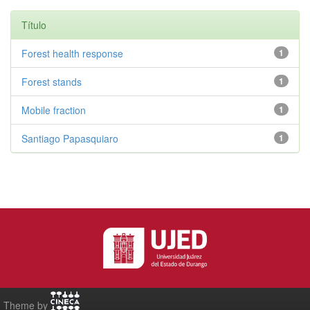
Título
Forest health response
1
Forest stands
1
Mobile fraction
1
Santiago Papasquiaro
1
Theme by