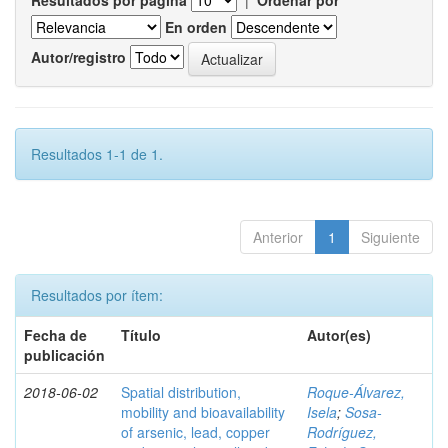
Resultados por página
|
Ordenar por
En orden
Autor/registro
Resultados 1-1 de 1.
Anterior
1
Siguiente
Resultados por ítem:
Fecha de
Título
Autor(es)
publicación
2018-06-02
Spatial distribution,
Roque-Álvarez,
mobility and bioavailability
Isela
;
Sosa-
of arsenic, lead, copper
Rodríguez,