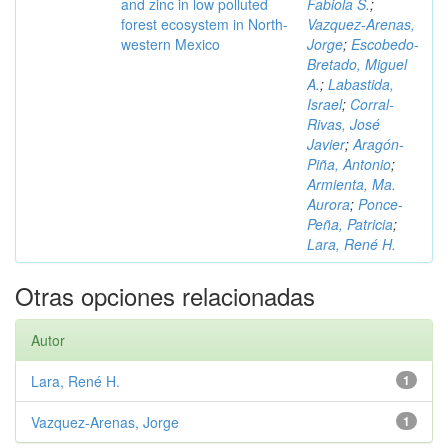
and zinc in low polluted
Fabiola S.
;
forest ecosystem in North-
Vazquez-Arenas,
western Mexico
Jorge
;
Escobedo-
Bretado, Miguel
A.
;
Labastida,
Israel
;
Corral-
Rivas, José
Javier
;
Aragón-
Piña, Antonio
;
Armienta, Ma.
Aurora
;
Ponce-
Peña, Patricia
;
Lara, René H.
Otras opciones relacionadas
Autor
Lara, René H.
1
Vazquez-Arenas, Jorge
1