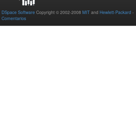
DSpace Software
Copyright © 2002-2008
MIT
and
Hewlett-Packard
-
Comentarios