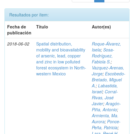
Resultados por ítem:
Fecha de
Título
Autor(es)
publicación
2018-06-02
Spatial distribution,
Roque-Álvarez,
mobility and bioavailability
Isela
;
Sosa-
of arsenic, lead, copper
Rodríguez,
and zinc in low polluted
Fabiola S.
;
forest ecosystem in North-
Vazquez-Arenas,
western Mexico
Jorge
;
Escobedo-
Bretado, Miguel
A.
;
Labastida,
Israel
;
Corral-
Rivas, José
Javier
;
Aragón-
Piña, Antonio
;
Armienta, Ma.
Aurora
;
Ponce-
Peña, Patricia
;
Lara, René H.