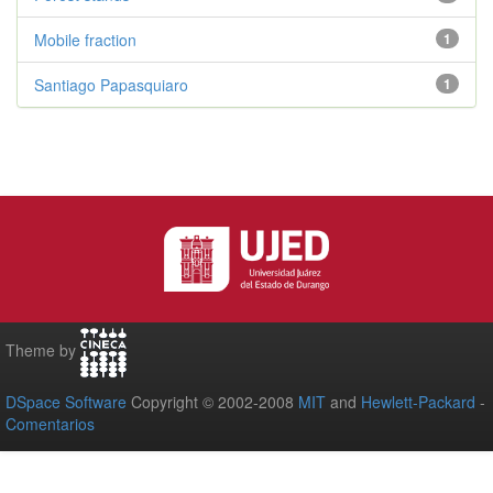
Mobile fraction
1
Santiago Papasquiaro
1
Theme by
DSpace Software
Copyright © 2002-2008
MIT
and
Hewlett-Packard
-
Comentarios