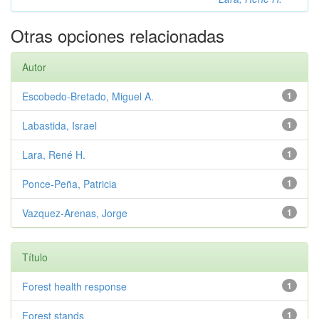
Otras opciones relacionadas
Autor
Escobedo-Bretado, Miguel A.
1
Labastida, Israel
1
Lara, René H.
1
Ponce-Peña, Patricia
1
Vazquez-Arenas, Jorge
1
Título
Forest health response
1
Forest stands
1