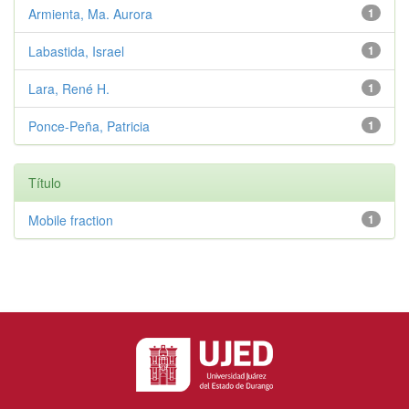
Armienta, Ma. Aurora
1
Labastida, Israel
1
Lara, René H.
1
Ponce-Peña, Patricia
1
Título
Mobile fraction
1