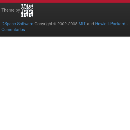
Theme by
DSpace Software
Copyright © 2002-2008
MIT
and
Hewlett-Packard
-
Comentarios