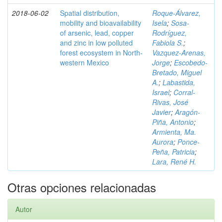
2018-06-02
Spatial distribution,
Roque-Álvarez,
mobility and bioavailability
Isela
;
Sosa-
of arsenic, lead, copper
Rodríguez,
and zinc in low polluted
Fabiola S.
;
forest ecosystem in North-
Vazquez-Arenas,
western Mexico
Jorge
;
Escobedo-
Bretado, Miguel
A.
;
Labastida,
Israel
;
Corral-
Rivas, José
Javier
;
Aragón-
Piña, Antonio
;
Armienta, Ma.
Aurora
;
Ponce-
Peña, Patricia
;
Lara, René H.
Otras opciones relacionadas
Autor