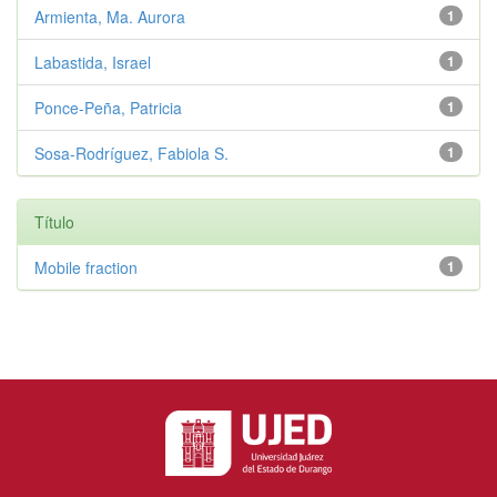
Armienta, Ma. Aurora
1
Labastida, Israel
1
Ponce-Peña, Patricia
1
Sosa-Rodríguez, Fabiola S.
1
Título
Mobile fraction
1