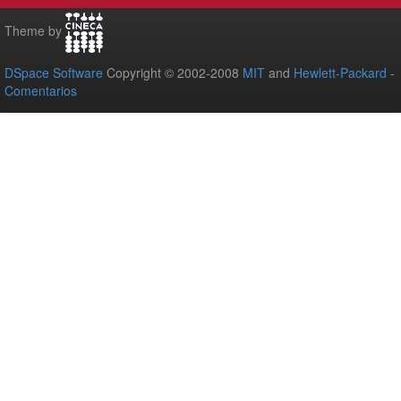
Theme by
DSpace Software
Copyright © 2002-2008
MIT
and
Hewlett-Packard
-
Comentarios