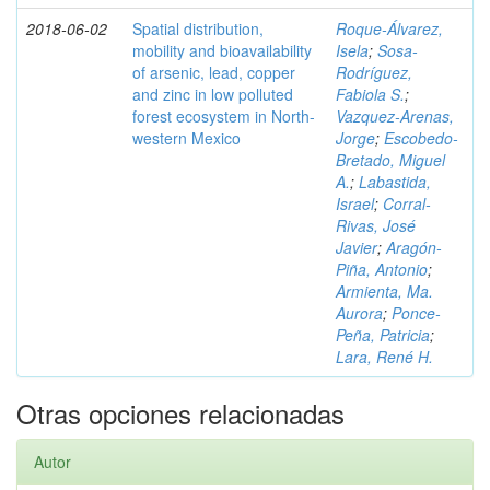
2018-06-02
Spatial distribution,
Roque-Álvarez,
mobility and bioavailability
Isela
;
Sosa-
of arsenic, lead, copper
Rodríguez,
and zinc in low polluted
Fabiola S.
;
forest ecosystem in North-
Vazquez-Arenas,
western Mexico
Jorge
;
Escobedo-
Bretado, Miguel
A.
;
Labastida,
Israel
;
Corral-
Rivas, José
Javier
;
Aragón-
Piña, Antonio
;
Armienta, Ma.
Aurora
;
Ponce-
Peña, Patricia
;
Lara, René H.
Otras opciones relacionadas
Autor