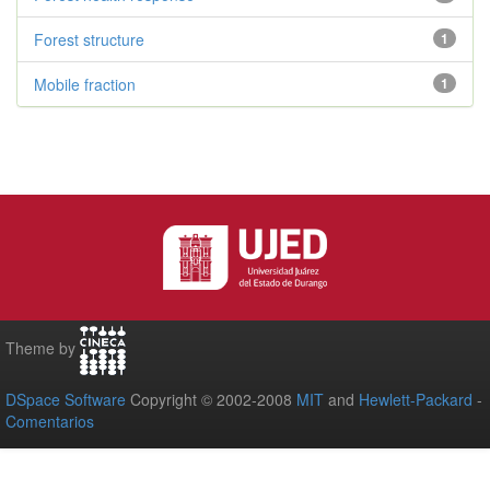
Forest structure
1
Mobile fraction
1
Theme by
DSpace Software
Copyright © 2002-2008
MIT
and
Hewlett-Packard
-
Comentarios