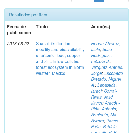
Resultados por ítem:
Fecha de
Título
Autor(es)
publicación
2018-06-02
Spatial distribution,
Roque-Álvarez,
mobility and bioavailability
Isela
;
Sosa-
of arsenic, lead, copper
Rodríguez,
and zinc in low polluted
Fabiola S.
;
forest ecosystem in North-
Vazquez-Arenas,
western Mexico
Jorge
;
Escobedo-
Bretado, Miguel
A.
;
Labastida,
Israel
;
Corral-
Rivas, José
Javier
;
Aragón-
Piña, Antonio
;
Armienta, Ma.
Aurora
;
Ponce-
Peña, Patricia
;
Lara, René H.