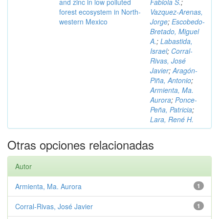
and zinc in low polluted
Fabiola S.
;
forest ecosystem in North-
Vazquez-Arenas,
western Mexico
Jorge
;
Escobedo-
Bretado, Miguel
A.
;
Labastida,
Israel
;
Corral-
Rivas, José
Javier
;
Aragón-
Piña, Antonio
;
Armienta, Ma.
Aurora
;
Ponce-
Peña, Patricia
;
Lara, René H.
Otras opciones relacionadas
Autor
Armienta, Ma. Aurora
1
Corral-Rivas, José Javier
1