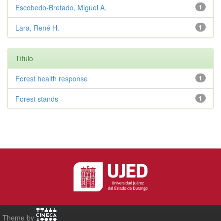
Escobedo-Bretado, Miguel A.
1
Lara, René H.
1
Título
Forest health response
1
Forest stands
1
Theme by