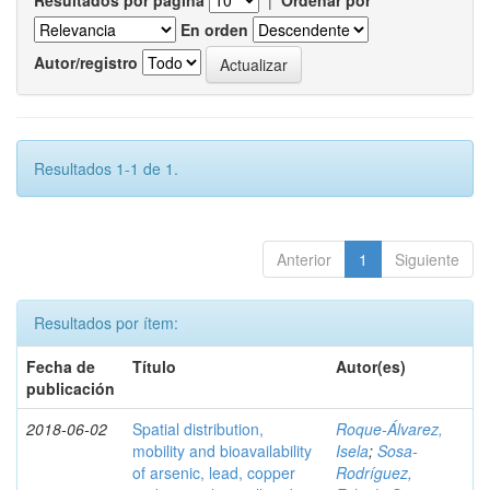
Resultados por página
|
Ordenar por
En orden
Autor/registro
Resultados 1-1 de 1.
Anterior
1
Siguiente
Resultados por ítem:
Fecha de
Título
Autor(es)
publicación
2018-06-02
Spatial distribution,
Roque-Álvarez,
mobility and bioavailability
Isela
;
Sosa-
of arsenic, lead, copper
Rodríguez,