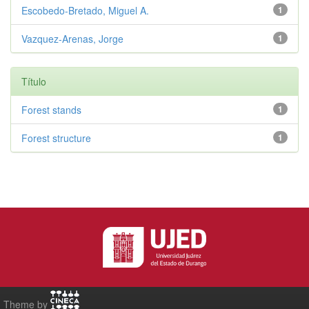
Escobedo-Bretado, Miguel A.
1
Vazquez-Arenas, Jorge
1
Título
Forest stands
1
Forest structure
1
Theme by