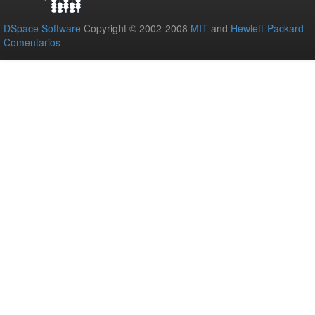
DSpace Software
Copyright © 2002-2008
MIT
and
Hewlett-Packard
-
Comentarios