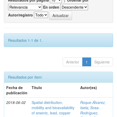
Resultados por página
|
Ordenar por
En orden
Autor/registro
Resultados 1-1 de 1.
Anterior
1
Siguiente
Resultados por ítem:
Fecha de
Título
Autor(es)
publicación
2018-06-02
Spatial distribution,
Roque-Álvarez,
mobility and bioavailability
Isela
;
Sosa-
of arsenic, lead, copper
Rodríguez,