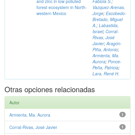
and zinc in low polluted
Fabiola S.
;
forest ecosystem in North-
Vazquez-Arenas,
western Mexico
Jorge
;
Escobedo-
Bretado, Miguel
A.
;
Labastida,
Israel
;
Corral-
Rivas, José
Javier
;
Aragón-
Piña, Antonio
;
Armienta, Ma.
Aurora
;
Ponce-
Peña, Patricia
;
Lara, René H.
Otras opciones relacionadas
Autor
Armienta, Ma. Aurora
1
Corral-Rivas, José Javier
1