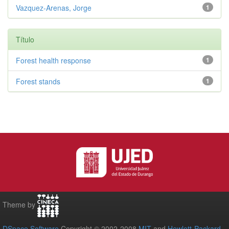
Vazquez-Arenas, Jorge
1
Título
Forest health response
1
Forest stands
1
Theme by
DSpace Software
Copyright © 2002-2008
MIT
and
Hewlett-Packard
-