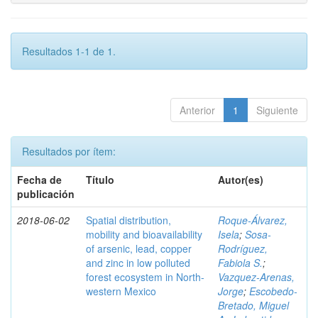
Resultados 1-1 de 1.
Anterior
1
Siguiente
Resultados por ítem:
Fecha de
Título
Autor(es)
publicación
2018-06-02
Spatial distribution,
Roque-Álvarez,
mobility and bioavailability
Isela
;
Sosa-
of arsenic, lead, copper
Rodríguez,
and zinc in low polluted
Fabiola S.
;
forest ecosystem in North-
Vazquez-Arenas,
western Mexico
Jorge
;
Escobedo-
Bretado, Miguel