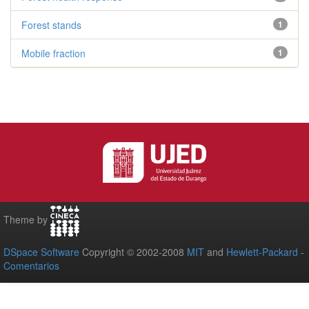
Forest stands
1
Mobile fraction
1
Theme by
DSpace Software
Copyright © 2002-2008
MIT
and
Hewlett-Packard
-
Comentarios