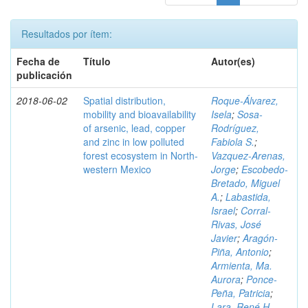
Resultados por ítem:
Fecha de
Título
Autor(es)
publicación
2018-06-02
Spatial distribution,
Roque-Álvarez,
mobility and bioavailability
Isela
;
Sosa-
of arsenic, lead, copper
Rodríguez,
and zinc in low polluted
Fabiola S.
;
forest ecosystem in North-
Vazquez-Arenas,
western Mexico
Jorge
;
Escobedo-
Bretado, Miguel
A.
;
Labastida,
Israel
;
Corral-
Rivas, José
Javier
;
Aragón-
Piña, Antonio
;
Armienta, Ma.
Aurora
;
Ponce-
Peña, Patricia
;
Lara, René H.