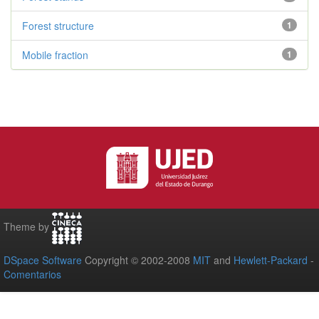
Forest structure
1
Mobile fraction
1
Theme by
DSpace Software
Copyright © 2002-2008
MIT
and
Hewlett-Packard
-
Comentarios