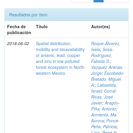
Resultados por ítem:
Fecha de
Título
Autor(es)
publicación
2018-06-02
Spatial distribution,
Roque-Álvarez,
mobility and bioavailability
Isela
;
Sosa-
of arsenic, lead, copper
Rodríguez,
and zinc in low polluted
Fabiola S.
;
forest ecosystem in North-
Vazquez-Arenas,
western Mexico
Jorge
;
Escobedo-
Bretado, Miguel
A.
;
Labastida,
Israel
;
Corral-
Rivas, José
Javier
;
Aragón-
Piña, Antonio
;
Armienta, Ma.
Aurora
;
Ponce-
Peña, Patricia
;
Lara, René H.