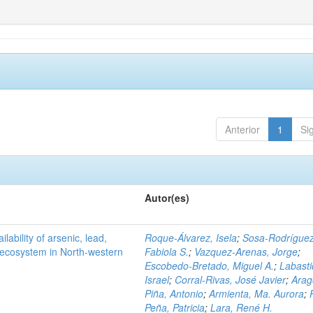
Anterior
1
Si
Autor(es)
ilability of arsenic, lead,
Roque-Álvarez, Isela
;
Sosa-Rodríguez
t ecosystem in North-western
Fabiola S.
;
Vazquez-Arenas, Jorge
;
Escobedo-Bretado, Miguel A.
;
Labasti
Israel
;
Corral-Rivas, José Javier
;
Arag
Piña, Antonio
;
Armienta, Ma. Aurora
;
Peña, Patricia
;
Lara, René H.