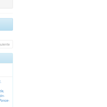
guiente
,
da,
ón-
Ponce-