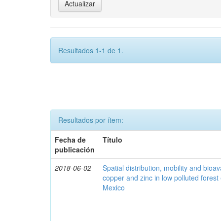
Resultados 1-1 de 1.
Resultados por ítem:
Fecha de
Título
publicación
2018-06-02
Spatial distribution, mobility and bioava
copper and zinc in low polluted fores
Mexico