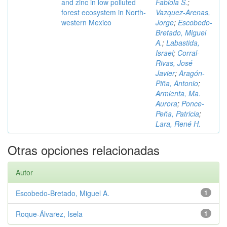
and zinc in low polluted
Fabiola S.
;
forest ecosystem in North-
Vazquez-Arenas,
western Mexico
Jorge
;
Escobedo-
Bretado, Miguel
A.
;
Labastida,
Israel
;
Corral-
Rivas, José
Javier
;
Aragón-
Piña, Antonio
;
Armienta, Ma.
Aurora
;
Ponce-
Peña, Patricia
;
Lara, René H.
Otras opciones relacionadas
Autor
Escobedo-Bretado, Miguel A.
1
Roque-Álvarez, Isela
1