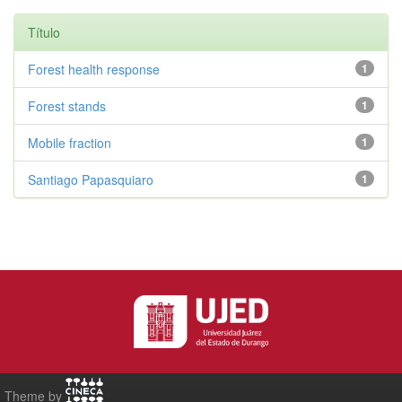
Título
Forest health response
1
Forest stands
1
Mobile fraction
1
Santiago Papasquiaro
1
Theme by