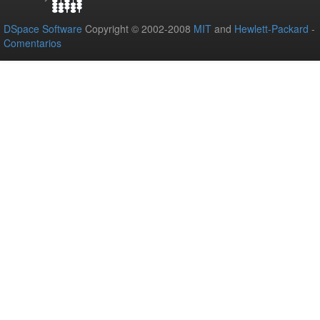
DSpace Software
Copyright © 2002-2008
MIT
and
Hewlett-Packard
-
Comentarios