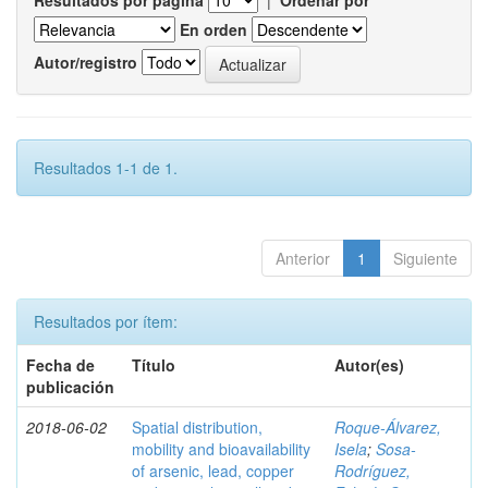
Resultados por página
|
Ordenar por
En orden
Autor/registro
Resultados 1-1 de 1.
Anterior
1
Siguiente
Resultados por ítem:
Fecha de
Título
Autor(es)
publicación
2018-06-02
Spatial distribution,
Roque-Álvarez,
mobility and bioavailability
Isela
;
Sosa-
of arsenic, lead, copper
Rodríguez,