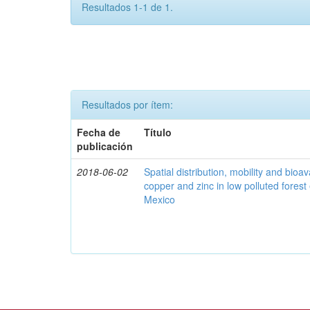
Resultados 1-1 de 1.
Resultados por ítem:
Fecha de
Título
publicación
2018-06-02
Spatial distribution, mobility and bioava
copper and zinc in low polluted fores
Mexico