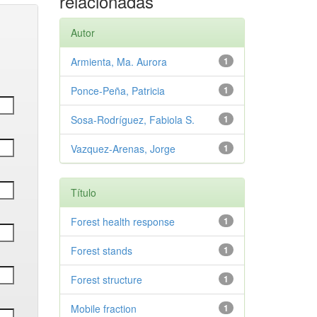
relacionadas
Autor
Armienta, Ma. Aurora
1
Ponce-Peña, Patricia
1
Sosa-Rodríguez, Fabiola S.
1
Vazquez-Arenas, Jorge
1
Título
Forest health response
1
Forest stands
1
Forest structure
1
Mobile fraction
1