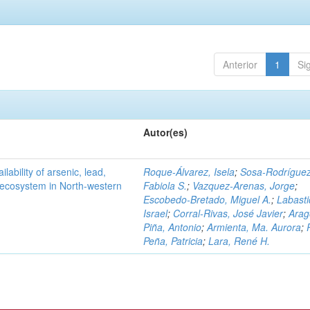
Anterior
1
Si
Autor(es)
ilability of arsenic, lead,
Roque-Álvarez, Isela
;
Sosa-Rodríguez
t ecosystem in North-western
Fabiola S.
;
Vazquez-Arenas, Jorge
;
Escobedo-Bretado, Miguel A.
;
Labasti
Israel
;
Corral-Rivas, José Javier
;
Arag
Piña, Antonio
;
Armienta, Ma. Aurora
;
Peña, Patricia
;
Lara, René H.