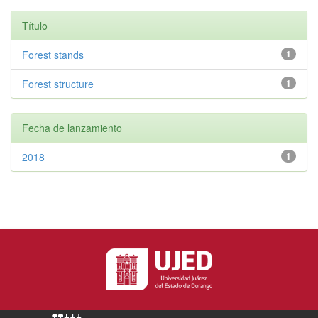
Título
Forest stands
1
Forest structure
1
Fecha de lanzamiento
2018
1