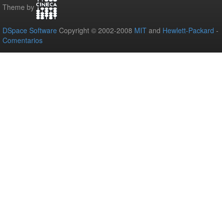
Theme by
DSpace Software
Copyright © 2002-2008
MIT
and
Hewlett-Packard
-
Comentarios