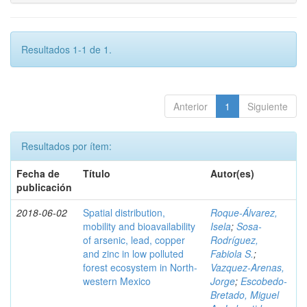
Resultados 1-1 de 1.
Anterior
1
Siguiente
Resultados por ítem:
Fecha de
Título
Autor(es)
publicación
2018-06-02
Spatial distribution,
Roque-Álvarez,
mobility and bioavailability
Isela
;
Sosa-
of arsenic, lead, copper
Rodríguez,
and zinc in low polluted
Fabiola S.
;
forest ecosystem in North-
Vazquez-Arenas,
western Mexico
Jorge
;
Escobedo-
Bretado, Miguel