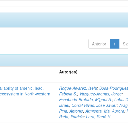
Anterior
1
Si
Autor(es)
ilability of arsenic, lead,
Roque-Álvarez, Isela
;
Sosa-Rodríguez
t ecosystem in North-western
Fabiola S.
;
Vazquez-Arenas, Jorge
;
Escobedo-Bretado, Miguel A.
;
Labasti
Israel
;
Corral-Rivas, José Javier
;
Arag
Piña, Antonio
;
Armienta, Ma. Aurora
;
Peña, Patricia
;
Lara, René H.