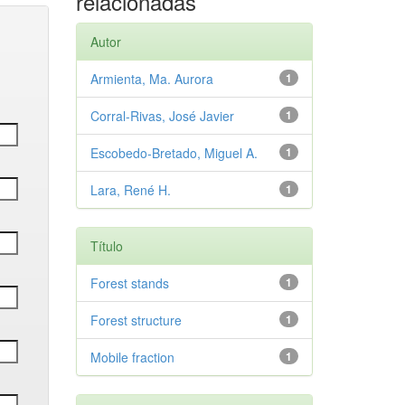
relacionadas
Autor
Armienta, Ma. Aurora
1
Corral-Rivas, José Javier
1
Escobedo-Bretado, Miguel A.
1
Lara, René H.
1
Título
Forest stands
1
Forest structure
1
Mobile fraction
1