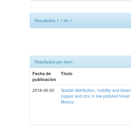
Resultados 1-1 de 1.
Resultados por ítem:
Fecha de
Título
publicación
2018-06-02
Spatial distribution, mobility and bioava
copper and zinc in low polluted fores
Mexico