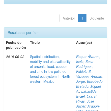
Anterior
1
Siguiente
Resultados por ítem:
Fecha de
Título
Autor(es)
publicación
2018-06-02
Spatial distribution,
Roque-Álvarez,
mobility and bioavailability
Isela
;
Sosa-
of arsenic, lead, copper
Rodríguez,
and zinc in low polluted
Fabiola S.
;
forest ecosystem in North-
Vazquez-Arenas,
western Mexico
Jorge
;
Escobedo-
Bretado, Miguel
A.
;
Labastida,
Israel
;
Corral-
Rivas, José
Javier
;
Aragón-