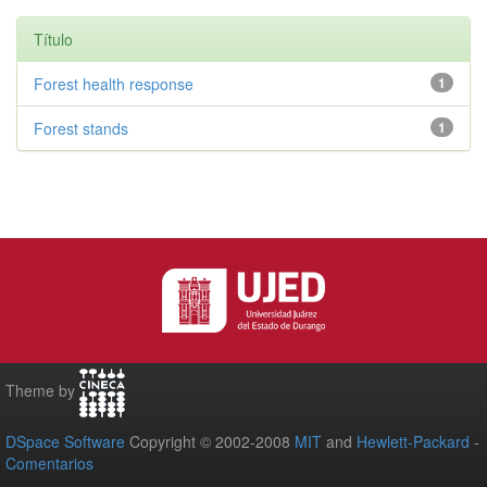
Título
Forest health response
1
Forest stands
1
Theme by
DSpace Software
Copyright © 2002-2008
MIT
and
Hewlett-Packard
-
Comentarios