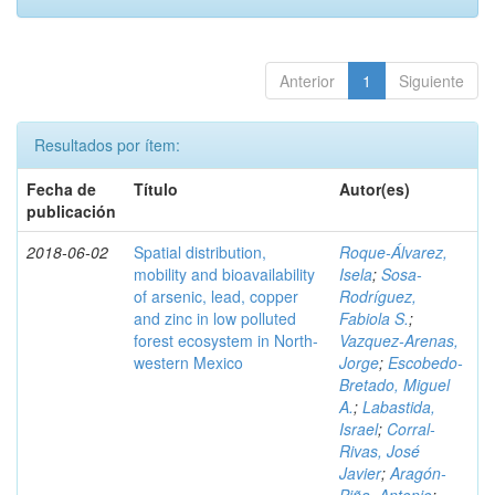
Anterior
1
Siguiente
Resultados por ítem:
Fecha de
Título
Autor(es)
publicación
2018-06-02
Spatial distribution,
Roque-Álvarez,
mobility and bioavailability
Isela
;
Sosa-
of arsenic, lead, copper
Rodríguez,
and zinc in low polluted
Fabiola S.
;
forest ecosystem in North-
Vazquez-Arenas,
western Mexico
Jorge
;
Escobedo-
Bretado, Miguel
A.
;
Labastida,
Israel
;
Corral-
Rivas, José
Javier
;
Aragón-