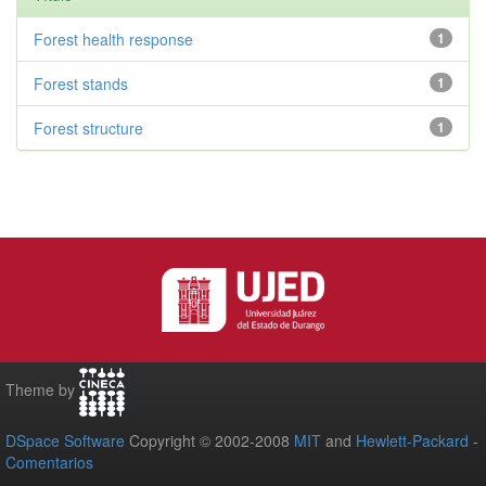
Forest health response
1
Forest stands
1
Forest structure
1
Theme by
DSpace Software
Copyright © 2002-2008
MIT
and
Hewlett-Packard
-
Comentarios