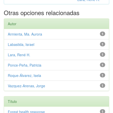
Otras opciones relacionadas
Autor
Armienta, Ma. Aurora
1
Labastida, Israel
1
Lara, René H.
1
Ponce-Peña, Patricia
1
Roque-Álvarez, Isela
1
Vazquez-Arenas, Jorge
1
Título
Forest health response
1