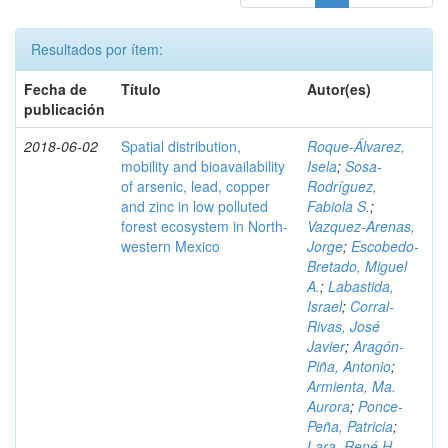
Resultados por ítem:
Fecha de
Título
Autor(es)
publicación
2018-06-02
Spatial distribution,
Roque-Álvarez,
mobility and bioavailability
Isela
;
Sosa-
of arsenic, lead, copper
Rodríguez,
and zinc in low polluted
Fabiola S.
;
forest ecosystem in North-
Vazquez-Arenas,
western Mexico
Jorge
;
Escobedo-
Bretado, Miguel
A.
;
Labastida,
Israel
;
Corral-
Rivas, José
Javier
;
Aragón-
Piña, Antonio
;
Armienta, Ma.
Aurora
;
Ponce-
Peña, Patricia
;
Lara, René H.