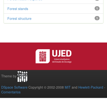
Forest stands
1
Forest structure
1
Theme by
DSpace Software
Copyright © 2002-2008
MIT
and
Hewlett-Packard
-
Comentarios