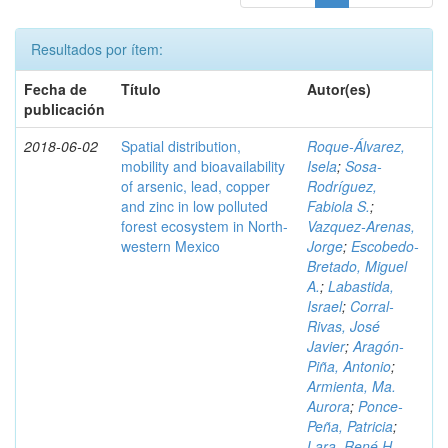
Resultados por ítem:
Fecha de
Título
Autor(es)
publicación
2018-06-02
Spatial distribution,
Roque-Álvarez,
mobility and bioavailability
Isela
;
Sosa-
of arsenic, lead, copper
Rodríguez,
and zinc in low polluted
Fabiola S.
;
forest ecosystem in North-
Vazquez-Arenas,
western Mexico
Jorge
;
Escobedo-
Bretado, Miguel
A.
;
Labastida,
Israel
;
Corral-
Rivas, José
Javier
;
Aragón-
Piña, Antonio
;
Armienta, Ma.
Aurora
;
Ponce-
Peña, Patricia
;
Lara, René H.