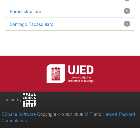
Forest structure
1
Santiago Papasquiaro
1
Theme by
DSpace Software
Copyright © 2002-2008
MIT
and
Hewlett-Packard
-
Comentarios