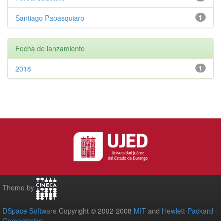
Santiago Papasquiaro
1
Fecha de lanzamiento
2018
1
Theme by
DSpace Software
Copyright © 2002-2008
MIT
and
Hewlett-Packard
-
Comentarios