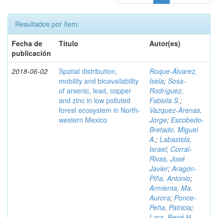
Resultados por ítem:
Fecha de
Título
Autor(es)
publicación
2018-06-02
Spatial distribution,
Roque-Álvarez,
mobility and bioavailability
Isela
;
Sosa-
of arsenic, lead, copper
Rodríguez,
and zinc in low polluted
Fabiola S.
;
forest ecosystem in North-
Vazquez-Arenas,
western Mexico
Jorge
;
Escobedo-
Bretado, Miguel
A.
;
Labastida,
Israel
;
Corral-
Rivas, José
Javier
;
Aragón-
Piña, Antonio
;
Armienta, Ma.
Aurora
;
Ponce-
Peña, Patricia
;
Lara, René H.