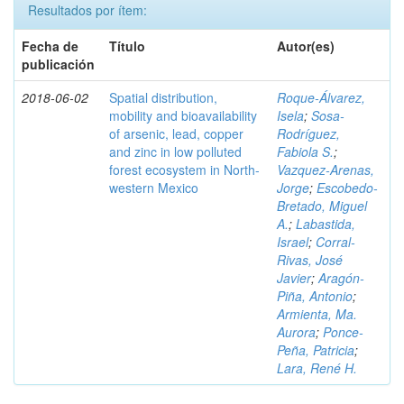
Resultados por ítem:
Fecha de
Título
Autor(es)
publicación
2018-06-02
Spatial distribution,
Roque-Álvarez,
mobility and bioavailability
Isela
;
Sosa-
of arsenic, lead, copper
Rodríguez,
and zinc in low polluted
Fabiola S.
;
forest ecosystem in North-
Vazquez-Arenas,
western Mexico
Jorge
;
Escobedo-
Bretado, Miguel
A.
;
Labastida,
Israel
;
Corral-
Rivas, José
Javier
;
Aragón-
Piña, Antonio
;
Armienta, Ma.
Aurora
;
Ponce-
Peña, Patricia
;
Lara, René H.