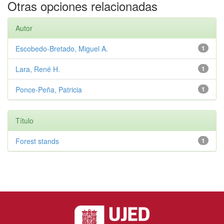
Otras opciones relacionadas
Autor
Escobedo-Bretado, Miguel A.
1
Lara, René H.
1
Ponce-Peña, Patricia
1
Título
Forest stands
1