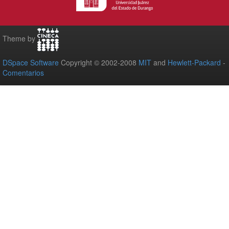
Theme by
DSpace Software
Copyright © 2002-2008
MIT
and
Hewlett-Packard
-
Comentarios