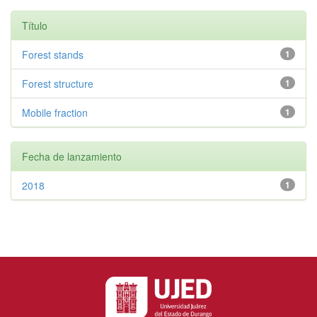
Título
Forest stands
1
Forest structure
1
Mobile fraction
1
Fecha de lanzamiento
2018
1