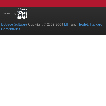
Theme by
DSpace Software
Copyright © 2002-2008
MIT
and
Hewlett-Packard
-
Comentarios