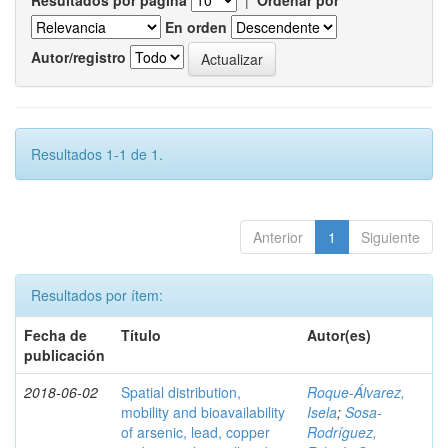
Resultados por página
|
Ordenar por
En orden
Autor/registro
Resultados 1-1 de 1.
Anterior
1
Siguiente
Resultados por ítem:
Fecha de
Título
Autor(es)
publicación
2018-06-02
Spatial distribution,
Roque-Álvarez,
mobility and bioavailability
Isela
;
Sosa-
of arsenic, lead, copper
Rodríguez,