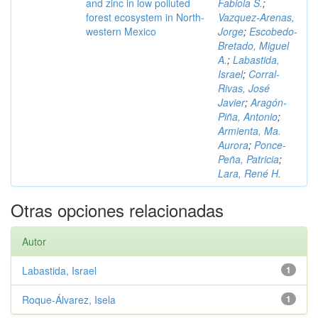
and zinc in low polluted
Fabiola S.
;
forest ecosystem in North-
Vazquez-Arenas,
western Mexico
Jorge
;
Escobedo-
Bretado, Miguel
A.
;
Labastida,
Israel
;
Corral-
Rivas, José
Javier
;
Aragón-
Piña, Antonio
;
Armienta, Ma.
Aurora
;
Ponce-
Peña, Patricia
;
Lara, René H.
Otras opciones relacionadas
Autor
Labastida, Israel
1
Roque-Álvarez, Isela
1