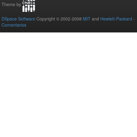
Theme by
DSpace Software
Copyright © 2002-2008
MIT
and
Hewlett-Packard
-
Comentarios