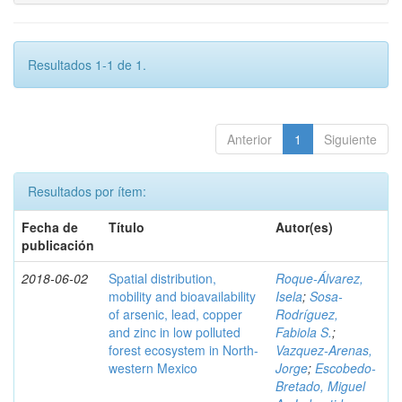
Resultados 1-1 de 1.
Anterior
1
Siguiente
Resultados por ítem:
Fecha de
Título
Autor(es)
publicación
2018-06-02
Spatial distribution,
Roque-Álvarez,
mobility and bioavailability
Isela
;
Sosa-
of arsenic, lead, copper
Rodríguez,
and zinc in low polluted
Fabiola S.
;
forest ecosystem in North-
Vazquez-Arenas,
western Mexico
Jorge
;
Escobedo-
Bretado, Miguel