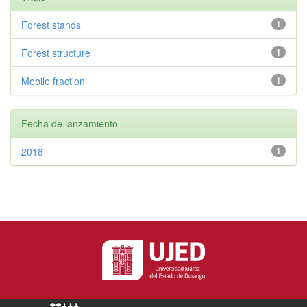
Forest stands
1
Forest structure
1
Mobile fraction
1
Fecha de lanzamiento
2018
1