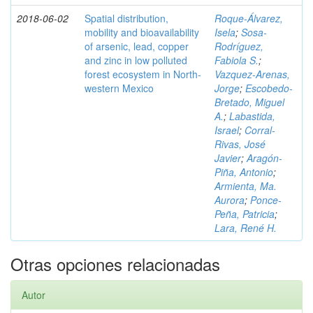
2018-06-02
Spatial distribution,
Roque-Álvarez,
mobility and bioavailability
Isela
;
Sosa-
of arsenic, lead, copper
Rodríguez,
and zinc in low polluted
Fabiola S.
;
forest ecosystem in North-
Vazquez-Arenas,
western Mexico
Jorge
;
Escobedo-
Bretado, Miguel
A.
;
Labastida,
Israel
;
Corral-
Rivas, José
Javier
;
Aragón-
Piña, Antonio
;
Armienta, Ma.
Aurora
;
Ponce-
Peña, Patricia
;
Lara, René H.
Otras opciones relacionadas
Autor