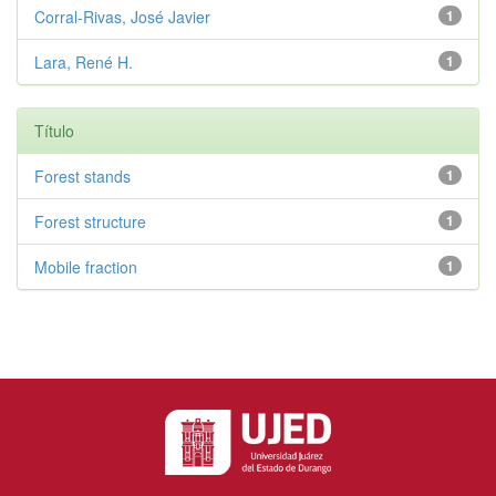
Corral-Rivas, José Javier
1
Lara, René H.
1
Título
Forest stands
1
Forest structure
1
Mobile fraction
1