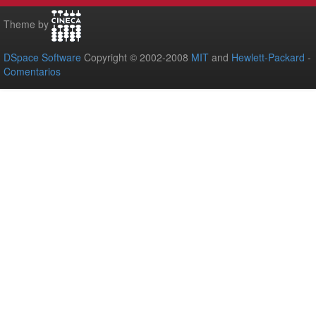
Theme by
DSpace Software
Copyright © 2002-2008
MIT
and
Hewlett-Packard
-
Comentarios