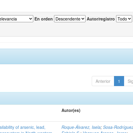
En orden
Autor/registro
Anterior
1
Si
Autor(es)
ilability of arsenic, lead,
Roque-Álvarez, Isela
;
Sosa-Rodríguez