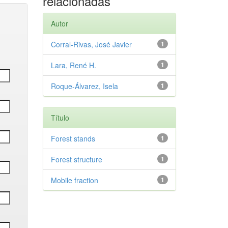
relacionadas
Autor
Corral-Rivas, José Javier
1
Lara, René H.
1
Roque-Álvarez, Isela
1
Título
Forest stands
1
Forest structure
1
Mobile fraction
1