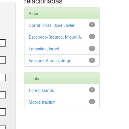
relacionadas
Autor
Corral-Rivas, José Javier
1
Escobedo-Bretado, Miguel A.
1
Labastida, Israel
1
Vazquez-Arenas, Jorge
1
Título
Forest stands
1
Mobile fraction
1