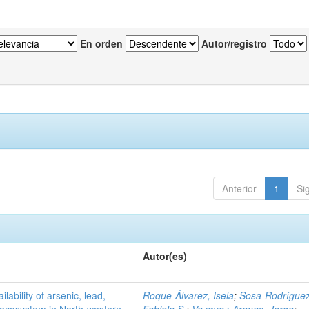
En orden
Autor/registro
Anterior
1
Si
Autor(es)
ilability of arsenic, lead,
Roque-Álvarez, Isela
;
Sosa-Rodríguez