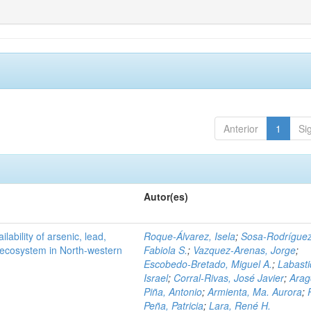
Anterior
1
Si
Autor(es)
ilability of arsenic, lead,
Roque-Álvarez, Isela
;
Sosa-Rodríguez
t ecosystem in North-western
Fabiola S.
;
Vazquez-Arenas, Jorge
;
Escobedo-Bretado, Miguel A.
;
Labasti
Israel
;
Corral-Rivas, José Javier
;
Arag
Piña, Antonio
;
Armienta, Ma. Aurora
;
Peña, Patricia
;
Lara, René H.