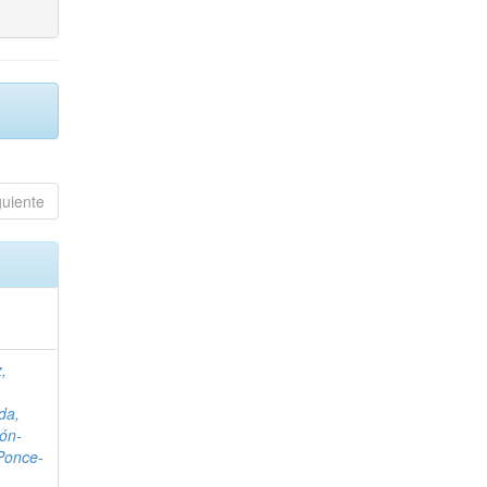
guiente
,
da,
ón-
Ponce-