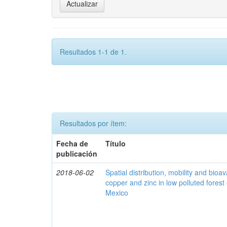
Resultados 1-1 de 1.
Resultados por ítem:
Fecha de
Título
publicación
2018-06-02
Spatial distribution, mobility and bioava
copper and zinc in low polluted fores
Mexico